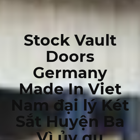
Stock Vault
Doors
Germany
Made In Viet
Nam đại lý Két
Sắt Huyện Ba
Vì ủy qu