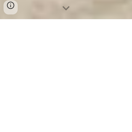
Ket Sat Ngan Hang
-
Luxury Home Safes
-
Két Sắt Thông Minh
LIBERTY Safe
Stock Vault Doors Germany Made In Viet Nam đại lý Két Sắt
Huyện Ba Vì ủy quyền