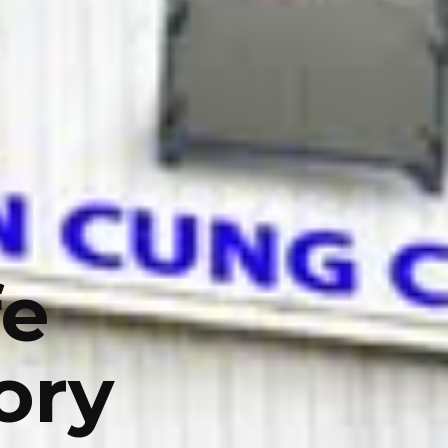
fe
ory