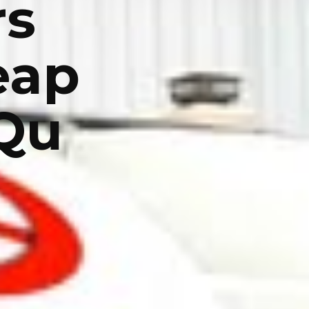
rs
eap
 Qu