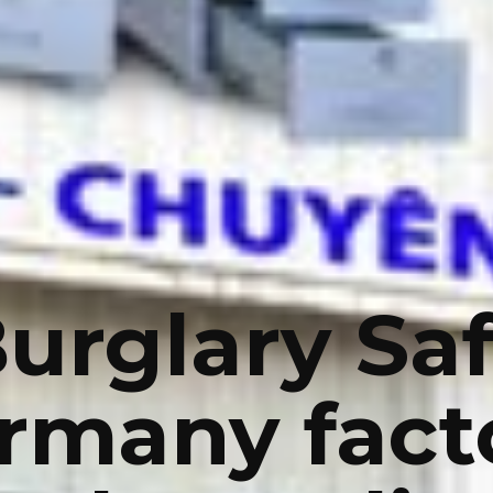
urglary Sa
rmany fact