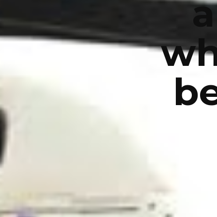
a
wh
be