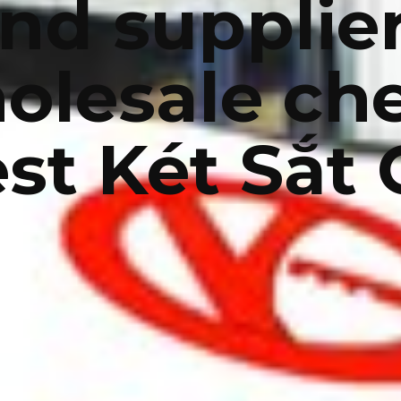
nd supplie
olesale ch
st Két Sắt