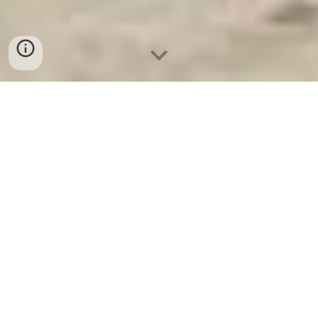
Ket Sat Ngan Hang
-
Luxury Home Safes
-
Két Sắt Thông Minh
LIBERTY Safe
Floor safes Germany Factory Direct Fast Shipping cửa hàng Két
Sắt Vân Tay Cao Cấp chính hãng