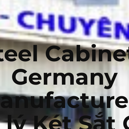
teel Cabine
Germany
anufacture
 lý Két Sắt