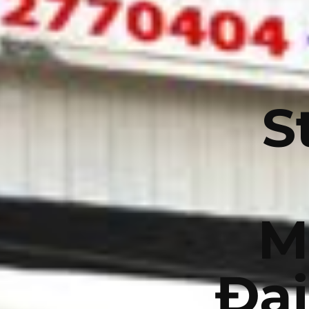
S
M
Đại