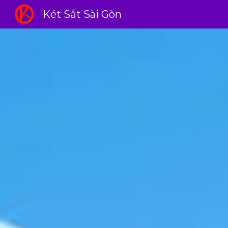
Két Sắt Sài Gòn
Sk