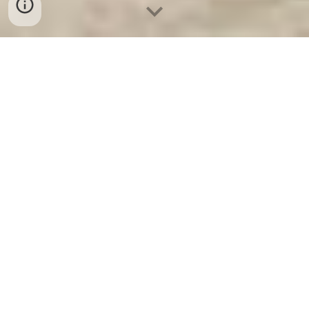
Ket Sat Ngan Hang
-
Luxury Home Safes
-
Két Sắt Thông Minh
LIBERTY Safe
Steel Shelf Germany Factory Nhà Phân Phối Uỷ Quyền Cửa Kho
Tiền Ngân Hàng Hà Nội